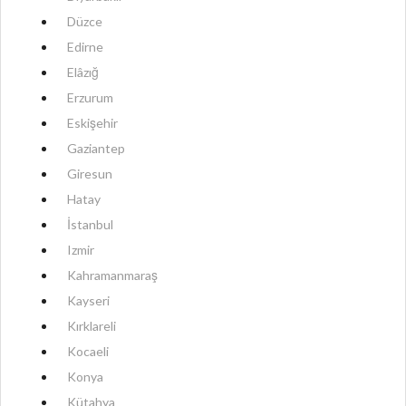
Düzce
Edirne
Elâzığ
Erzurum
Eskişehir
Gaziantep
Giresun
Hatay
İstanbul
Izmir
Kahramanmaraş
Kayseri
Kırklareli
Kocaeli
Konya
Kütahya