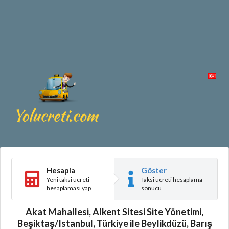
Hesapla
Göster
Yeni taksi ücreti
Taksi ücreti hesaplama
hesaplaması yap
sonucu
Akat Mahallesi, Alkent Sitesi Site Yönetimi,
Beşiktaş/Istanbul, Türkiye ile Beylikdüzü, Barış