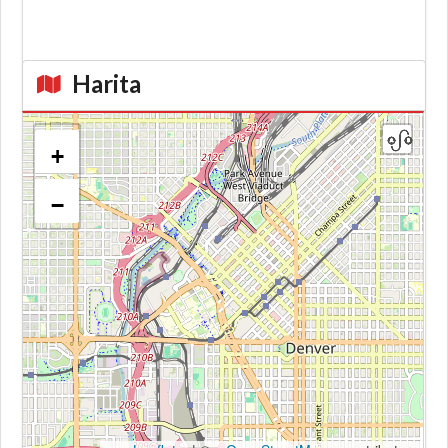
Harita
+
−
Kroki