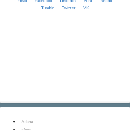
Email
Facebook
LinkedIn
Print
Reddit
Tumblr
Twitter
VK
Adana
afyon