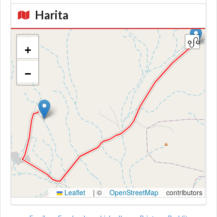
Harita
+
−
Kroki
Leaflet
|
©
OpenStreetMap
contributors