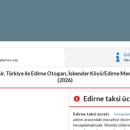
Gö
aplaması yap
Tak
ir, Türkiye ile Edirne Otogarı, İskender Köyü/Edirne Mer
(2026)
Edirne taksi ü
Edirne taksi ücreti
,
hesapla
adres arasındaki mesafeyi ölçe
hesaplamaktadır. Sitemiz sizler