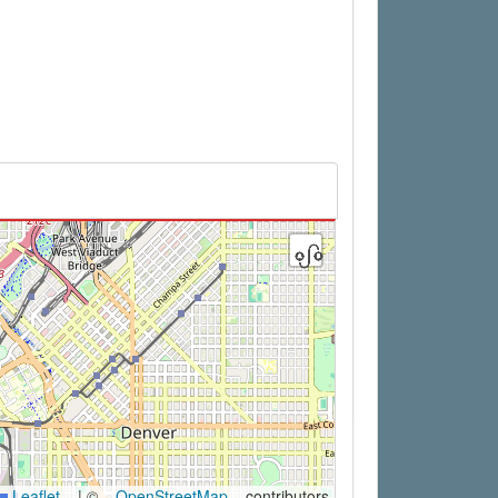
Leaflet
|
©
OpenStreetMap
contributors