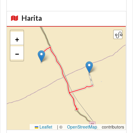
Harita
+
−
Kroki
Leaflet
|
©
OpenStreetMap
contributors