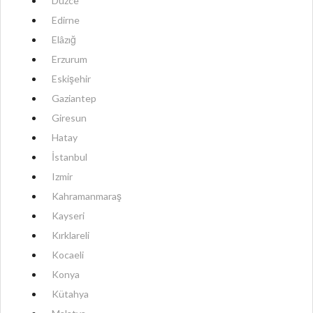
Düzce
Edirne
Elâzığ
Erzurum
Eskişehir
Gaziantep
Giresun
Hatay
İstanbul
Izmir
Kahramanmaraş
Kayseri
Kırklareli
Kocaeli
Konya
Kütahya