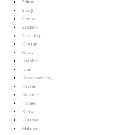
Edirne
Elâzığ
Erzurum
Eskişehir
Gaziantep
Giresun
Hatay
İstanbul
Izmir
Kahramanmaraş
Kayseri
Kırklareli
Kocaeli
Konya
Kütahya
Malatya