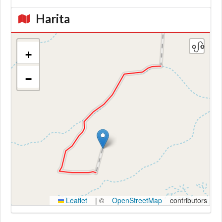
Harita
+
−
Kroki
Leaflet
|
©
OpenStreetMap
contributors