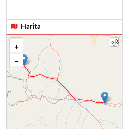
Harita
+
−
Kroki