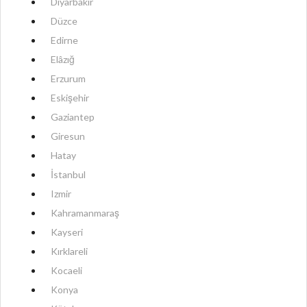
Diyarbakır
Düzce
Edirne
Elâzığ
Erzurum
Eskişehir
Gaziantep
Giresun
Hatay
İstanbul
Izmir
Kahramanmaraş
Kayseri
Kırklareli
Kocaeli
Konya