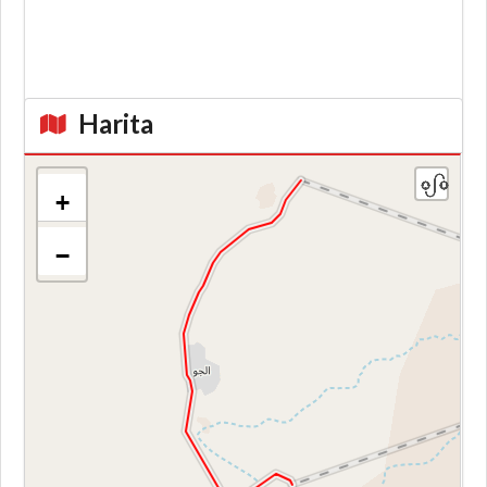
Harita
+
−
Kroki