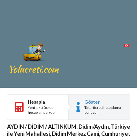
Hesapla
Göster
Yeni taksi ücreti
Taksi ücreti hesaplama
hesaplaması yap
sonucu
AYDIN / DİDİM / ALTINKUM, Didim/Aydın, Türkiye
ile Yeni Mahallesi, Didim Merkez Cami, Cumhuriyet