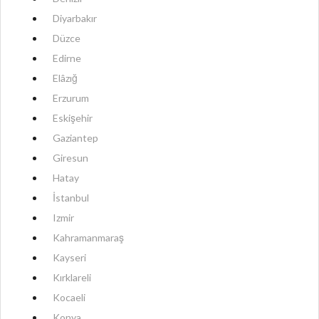
Diyarbakır
Düzce
Edirne
Elâzığ
Erzurum
Eskişehir
Gaziantep
Giresun
Hatay
İstanbul
Izmir
Kahramanmaraş
Kayseri
Kırklareli
Kocaeli
Konya