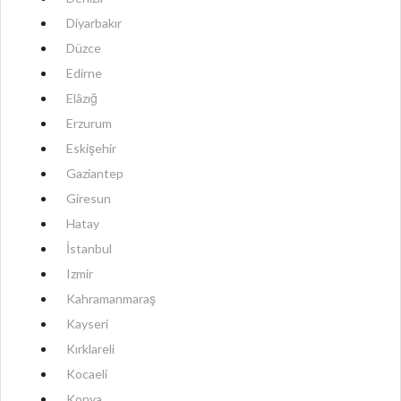
Diyarbakır
Düzce
Edirne
Elâzığ
Erzurum
Eskişehir
Gaziantep
Giresun
Hatay
İstanbul
Izmir
Kahramanmaraş
Kayseri
Kırklareli
Kocaeli
Konya