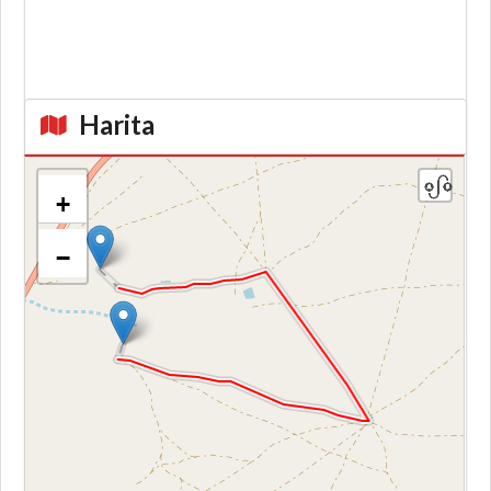
Harita
+
−
Kroki