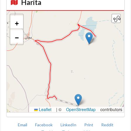
Harita
+
−
Kroki
Leaflet
|
©
OpenStreetMap
contributors
Email
Facebook
LinkedIn
Print
Reddit