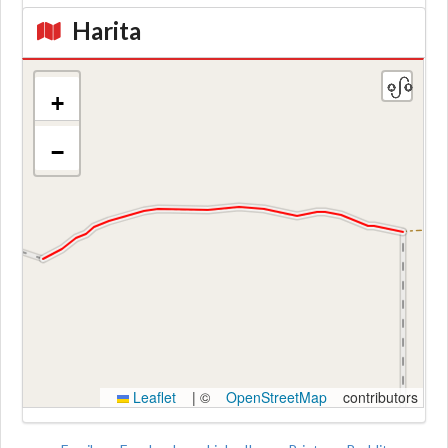
Harita
+
−
Kroki
Leaflet
|
©
OpenStreetMap
contributors