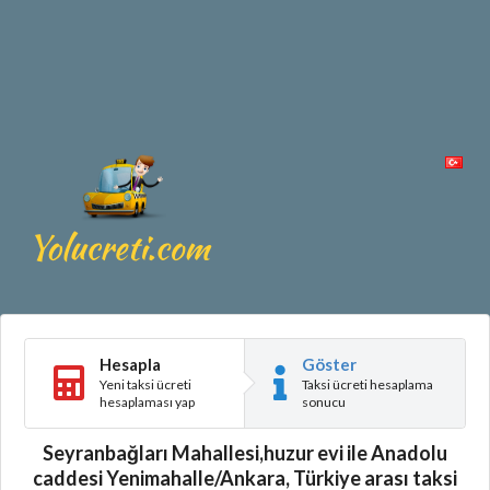
Hesapla
Göster
Yeni taksi ücreti
Taksi ücreti hesaplama
hesaplaması yap
sonucu
Seyranbağları Mahallesi,huzur evi ile Anadolu
caddesi Yenimahalle/Ankara, Türkiye arası taksi