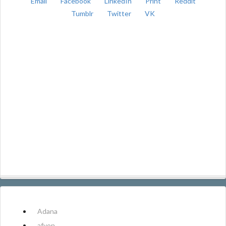
Email
Facebook
LinkedIn
Print
Reddit
Tumblr
Twitter
VK
Adana
afyon