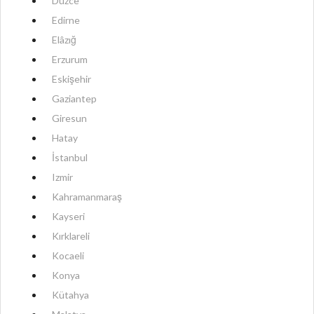
Düzce
Edirne
Elâzığ
Erzurum
Eskişehir
Gaziantep
Giresun
Hatay
İstanbul
Izmir
Kahramanmaraş
Kayseri
Kırklareli
Kocaeli
Konya
Kütahya