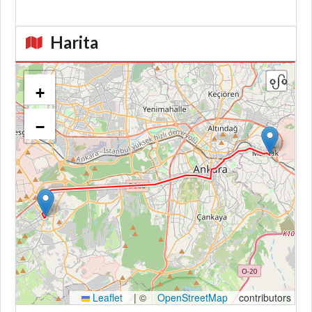
Harita
+
−
Kroki
Leaflet
|
©
OpenStreetMap
contributors