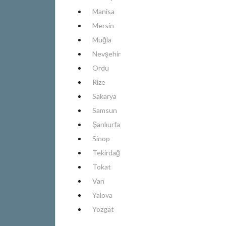
Manisa
Mersin
Muğla
Nevşehir
Ordu
Rize
Sakarya
Samsun
Şanlıurfa
Sinop
Tekirdağ
Tokat
Van
Yalova
Yozgat