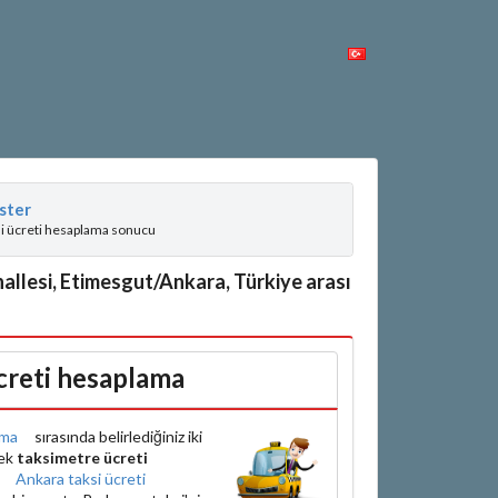
ster
si ücreti hesaplama sonucu
allesi, Etimesgut/Ankara, Türkiye arası
creti hesaplama
ama
sırasında belirlediğiniz iki
rek
taksimetre ücreti
e
Ankara taksi ücreti