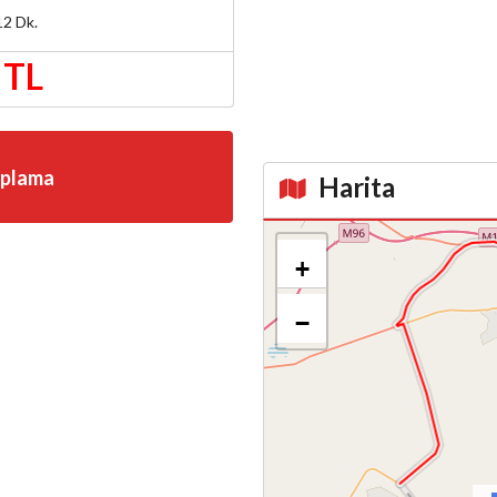
12
Dk.
 TL
aplama
Harita
Kroki
+
−