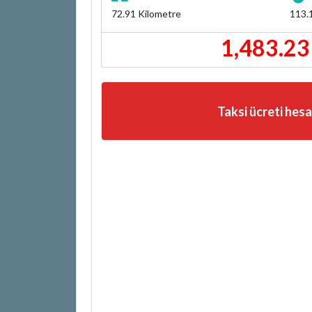
72.91
Kilometre
113.
1,483.23
Taksi ücreti hes