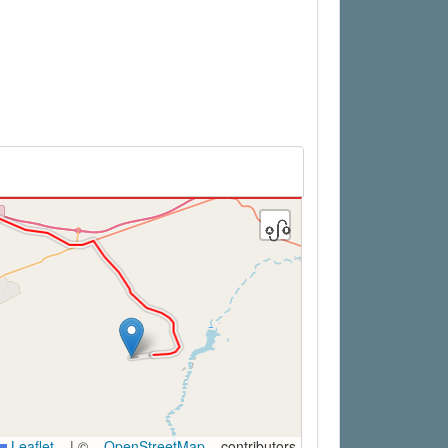
Leaflet
|
©
OpenStreetMap
contributors