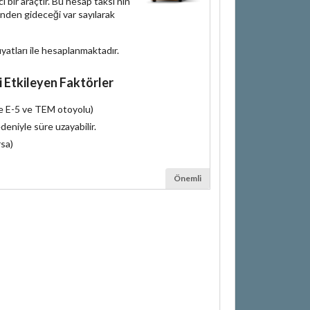
bir araçtır. Bu hesap taksi'nin
inden gideceği var sayılarak
iyatları ile hesaplanmaktadır.
i Etkileyen Faktörler
le E-5 ve TEM otoyolu)
deniyle süre uzayabilir.
rsa)
Önemli