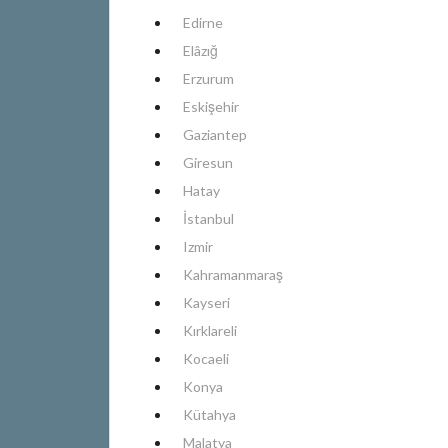
Edirne
Elâzığ
Erzurum
Eskişehir
Gaziantep
Giresun
Hatay
İstanbul
Izmir
Kahramanmaraş
Kayseri
Kırklareli
Kocaeli
Konya
Kütahya
Malatya