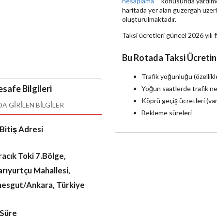
hesaplama
konusunda yardımcı 
haritada yer alan güzergah üzer
oluşturulmaktadır.
Taksi ücretleri güncel 2026 yılı f
Bu Rotada Taksi Ücretin
Trafik yoğunluğu (özellik
safe Bilgileri
Yoğun saatlerde trafik ne
Köprü geçiş ücretleri (va
 GIRILEN BILGILER
Bekleme süreleri
Bitiş Adresi
acık Toki 7.Bölge,
rıyurtçu Mahallesi,
mesgut/Ankara, Türkiye
Süre