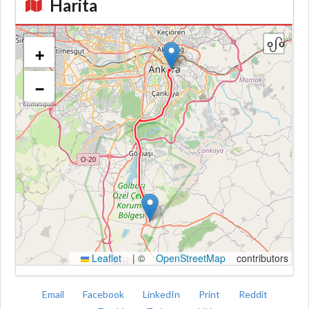
Harita
+
−
Kroki
Leaflet
|
©
OpenStreetMap
contributors
Email
Facebook
LinkedIn
Print
Reddit