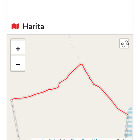
Harita
+
−
Kroki