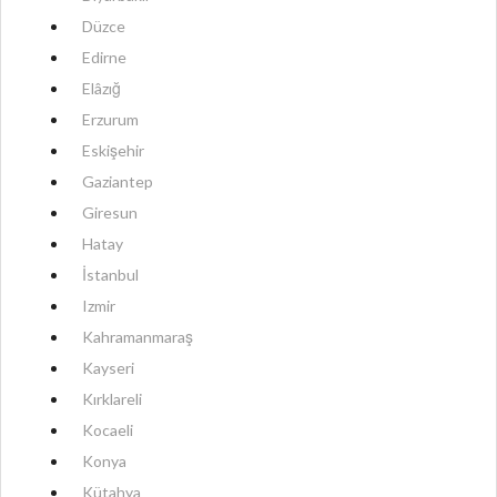
Düzce
Edirne
Elâzığ
Erzurum
Eskişehir
Gaziantep
Giresun
Hatay
İstanbul
Izmir
Kahramanmaraş
Kayseri
Kırklareli
Kocaeli
Konya
Kütahya