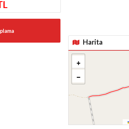
TL
aplama
Harita
Kroki
+
−