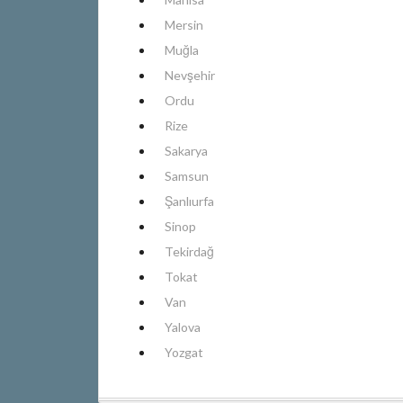
Mersin
Muğla
Nevşehir
Ordu
Rize
Sakarya
Samsun
Şanlıurfa
Sinop
Tekirdağ
Tokat
Van
Yalova
Yozgat