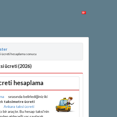
ster
si ücreti hesaplama sonucu
si ücreti (2026)
creti hesaplama
ama
sırasında belirlediğiniz iki
rek
taksimetre ücreti
e
Ankara taksi ücreti
bir araçtır. Bu hesap taksi'nin
inden gideceği var sayılarak