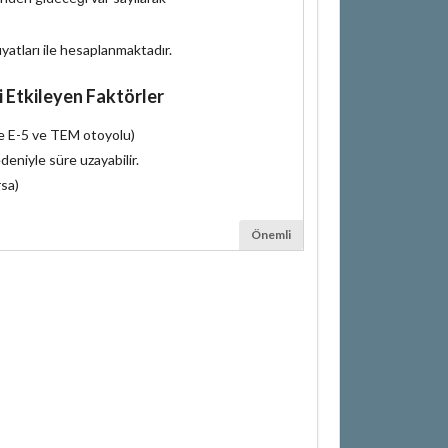
iyatları ile hesaplanmaktadır.
i Etkileyen Faktörler
le E-5 ve TEM otoyolu)
deniyle süre uzayabilir.
rsa)
Önemli