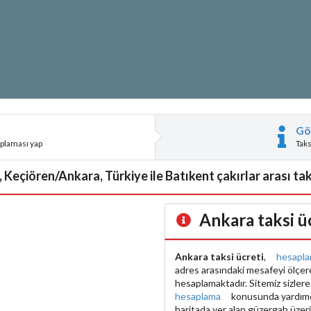
Gö
aplaması yap
Tak
, Keçiören/Ankara, Türkiye ile Batıkent çakırlar arası tak
Ankara taksi ü
Ankara taksi ücreti
,
hesapl
adres arasındaki mesafeyi ölçe
hesaplamaktadır. Sitemiz sizler
hesaplama
konusunda yardımcı 
haritada yer alan güzergah üzer