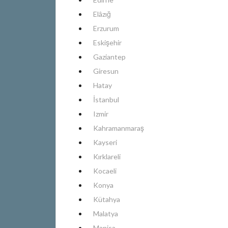
Elâzığ
Erzurum
Eskişehir
Gaziantep
Giresun
Hatay
İstanbul
Izmir
Kahramanmaraş
Kayseri
Kırklareli
Kocaeli
Konya
Kütahya
Malatya
Manisa