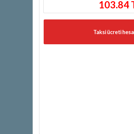
103.84 
Taksi ücreti hes