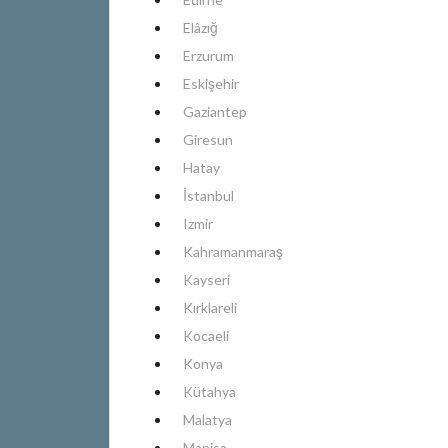
Elâzığ
Erzurum
Eskişehir
Gaziantep
Giresun
Hatay
İstanbul
Izmir
Kahramanmaraş
Kayseri
Kırklareli
Kocaeli
Konya
Kütahya
Malatya
Manisa