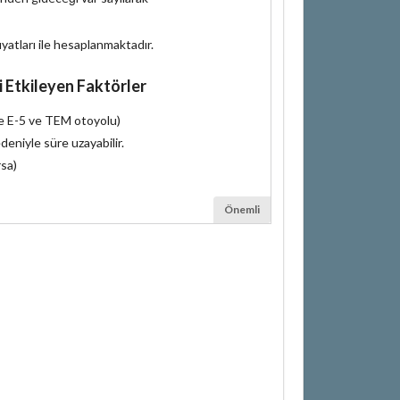
iyatları ile hesaplanmaktadır.
i Etkileyen Faktörler
le E-5 ve TEM otoyolu)
deniyle süre uzayabilir.
rsa)
Önemli