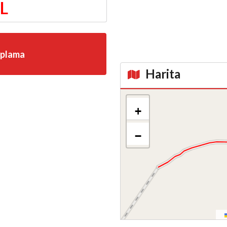
TL
aplama
Harita
Kroki
+
−