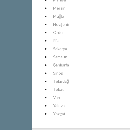
Mersin
Muğla
Nevşehir
Ordu
Rize
Sakarya
Samsun
Şanlıurfa
Sinop
Tekirdağ
Tokat
Van
Yalova
Yozgat