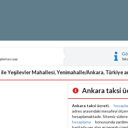
Gö
aplaması yap
Tak
ile Yeşilevler Mahallesi, Yenimahalle/Ankara, Türkiye ar
Ankara taksi ü
Ankara taksi ücreti
,
hesapl
adres arasındaki mesafeyi ölçe
hesaplamaktadır. Sitemiz sizler
hesaplama
konusunda yardımcı 
haritada yer alan güzergah üzer