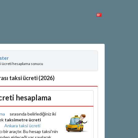
ster
si ücreti hesaplama sonucu
ası taksi ücreti (2026)
creti hesaplama
ama
sırasında belirlediğiniz iki
rek
taksimetre ücreti
e
Ankara taksi ücreti
bir araçtır. Bu hesap taksi'nin
inden gideceği var sayılarak