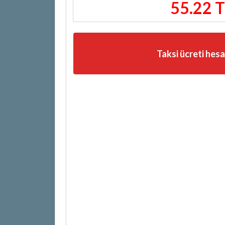
55.22 
Taksi ücreti hes