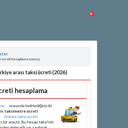
ster
si ücreti hesaplama sonucu
iye arası taksi ücreti (2026)
creti hesaplama
ama
sırasında belirlediğiniz iki
rek
taksimetre ücreti
e
Ankara taksi ücreti
bir araçtır. Bu hesap taksi'nin
inden gideceği var sayılarak