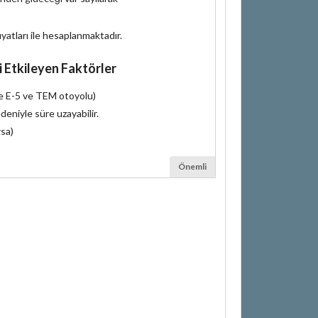
iyatları ile hesaplanmaktadır.
i Etkileyen Faktörler
le E-5 ve TEM otoyolu)
deniyle süre uzayabilir.
rsa)
Önemli