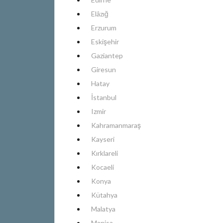
Elâzığ
Erzurum
Eskişehir
Gaziantep
Giresun
Hatay
İstanbul
Izmir
Kahramanmaraş
Kayseri
Kırklareli
Kocaeli
Konya
Kütahya
Malatya
Manisa