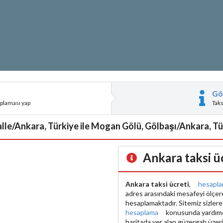
Gö
aplaması yap
Tak
le/Ankara, Türkiye ile Mogan Gölü, Gölbaşı/Ankara, Türk
Ankara taksi ü
Ankara taksi ücreti
,
hesapl
adres arasındaki mesafeyi ölçe
hesaplamaktadır. Sitemiz sizler
hesaplama
konusunda yardımcı 
haritada yer alan güzergah üzer