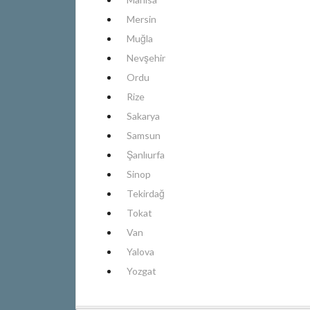
Mersin
Muğla
Nevşehir
Ordu
Rize
Sakarya
Samsun
Şanlıurfa
Sinop
Tekirdağ
Tokat
Van
Yalova
Yozgat