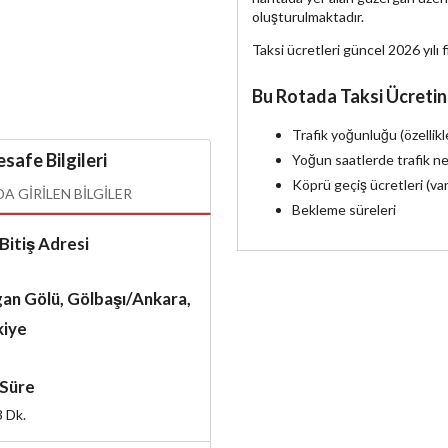
oluşturulmaktadır.
Taksi ücretleri güncel 2026 yılı f
Bu Rotada Taksi Ücretin
Trafik yoğunluğu (özellik
safe Bilgileri
Yoğun saatlerde trafik ne
Köprü geçiş ücretleri (va
 GIRILEN BILGILER
Bekleme süreleri
Bitiş Adresi
an Gölü, Gölbaşı/Ankara,
kiye
Süre
3
Dk.