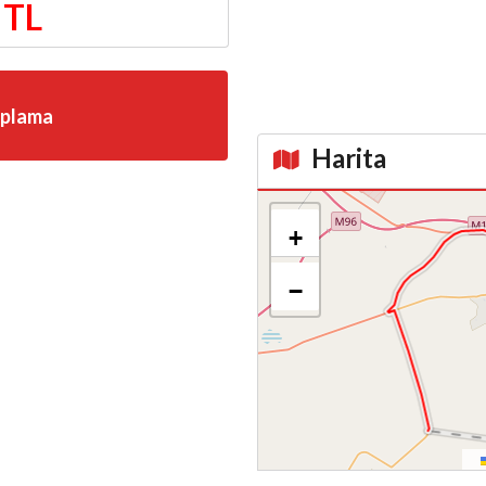
 TL
aplama
Harita
Kroki
+
−