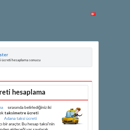
ster
si ücreti hesaplama sonucu
reti hesaplama
ma
sırasında belirlediğiniz iki
rek
taksimetre ücreti
e
Adana taksi ücreti
bir araçtır. Bu hesap taksi'nin
inden gideceği var sayılarak