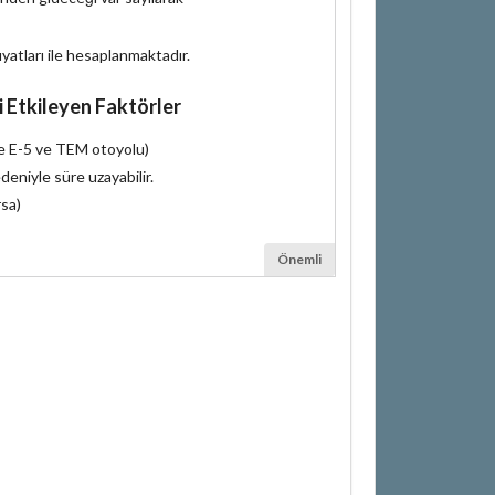
iyatları ile hesaplanmaktadır.
i Etkileyen Faktörler
le E-5 ve TEM otoyolu)
deniyle süre uzayabilir.
rsa)
Önemli