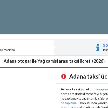
Gö
aplaması yap
Tak
Adana otogar ile Yağ camisi arası taksi ücreti (2026)
Adana taksi üc
Adana taksi ücreti
,
hesapla
adres arasındaki mesafeyi ölçe
hesaplamaktadır. Sitemiz sizler
hesaplama
konusunda yardımcı 
haritada yer alan güzergah üzer