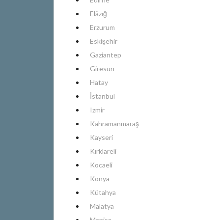
Elâzığ
Erzurum
Eskişehir
Gaziantep
Giresun
Hatay
İstanbul
Izmir
Kahramanmaraş
Kayseri
Kırklareli
Kocaeli
Konya
Kütahya
Malatya
Manisa