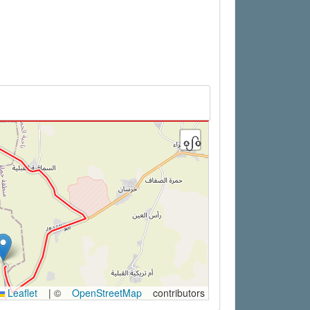
Leaflet
|
©
OpenStreetMap
contributors