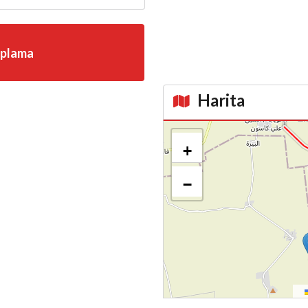
aplama
Harita
Kroki
+
−