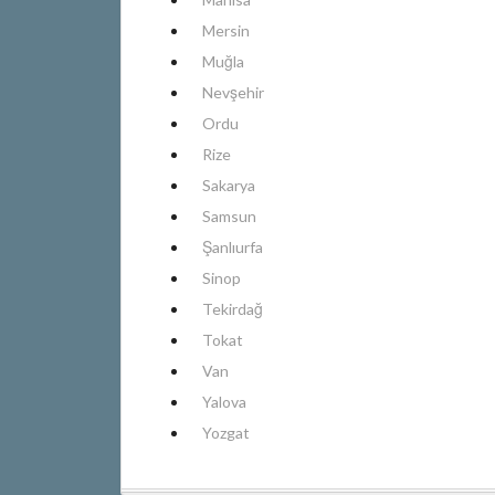
Mersin
Muğla
Nevşehir
Ordu
Rize
Sakarya
Samsun
Şanlıurfa
Sinop
Tekirdağ
Tokat
Van
Yalova
Yozgat